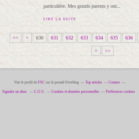
particulière. Mes grands parents y ont...
LIRE LA SUITE
6
6
6
<<
<
630
631
632
633
634
635
636
0
1
2
>
>>
0
0
0
Voir le profil de
FSC
sur le portail Overblog
Top articles
Contact
Signaler un abus
C.G.U.
Cookies et données personnelles
Préférences cookies