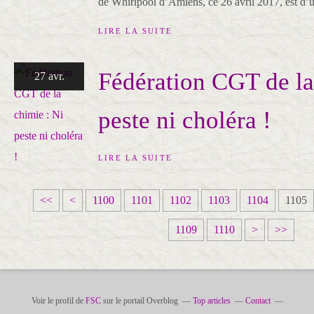
de Whirlpool d’Amiens, ce 26 avril 2017, est d’u
LIRE LA SUITE
Fédération CGT de la
27 avr.
peste ni choléra !
LIRE LA SUITE
<<
<
1100
1101
1102
1103
1104
1105
1
1
1
1
1
1
1
1
1
1
1
1109
1110
>
>>
1
1
1
1
1
1
1
1
2
3
4
2
3
4
5
6
7
8
9
0
0
0
0
0
0
0
0
0
0
0
0
0
0
Voir le profil de
FSC
sur le portail Overblog
Top articles
Contact