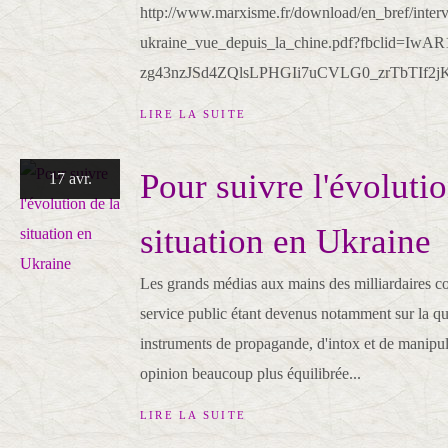
http://www.marxisme.fr/download/en_bref/interv
ukraine_vue_depuis_la_chine.pdf?fbclid=IwAR
zg43nzJSd4ZQlsLPHGIi7uCVLG0_zrTbTIf2j
LIRE LA SUITE
Pour suivre l'évolutio
17 avr.
situation en Ukraine
Les grands médias aux mains des milliardaires 
service public étant devenus notamment sur la qu
instruments de propagande, d'intox et de manipul
opinion beaucoup plus équilibrée...
LIRE LA SUITE